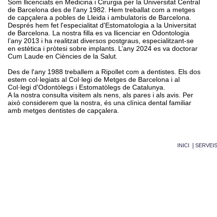
Som llicenciats en Medicina i Cirurgia per la Universitat Central
de Barcelona des de l'any 1982. Hem treballat com a metges
de capçalera a pobles de Lleida i ambulatoris de Barcelona.
Després hem fet l'especialitat d'Estomatologia a la Universitat
de Barcelona. La nostra filla es va llicenciar en Odontologia
l’any 2013 i ha realitzat diversos postgraus, especialitzant-se
en estètica i pròtesi sobre implants. L’any 2024 es va doctorar
Cum Laude en Ciències de la Salut.
Des de l'any 1988 treballem a Ripollet com a dentistes. Els dos
estem col·legiats al Col·legi de Metges de Barcelona i al
Col·legi d'Odontòlegs i Estomatòlegs de Catalunya.
A la nostra consulta visitem als nens, als pares i als avis. Per
això considerem que la nostra, és una clínica dental familiar
amb metges dentistes de capçalera.
|
INICI
SERVEI