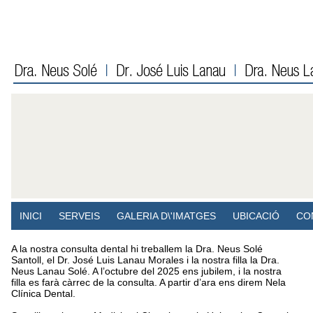
INICI
SERVEIS
GALERIA D\'IMATGES
UBICACIÓ
CO
A la nostra consulta dental hi treballem la Dra. Neus Solé
Santoll, el Dr. José Luis Lanau Morales i la nostra filla la Dra.
Neus Lanau Solé. A l’octubre del 2025 ens jubilem, i la nostra
filla es farà càrrec de la consulta. A partir d’ara ens direm Nela
Clínica Dental.